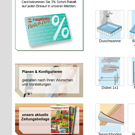
Duschwanne
B
Dübel 1x1
Teppichboden
W