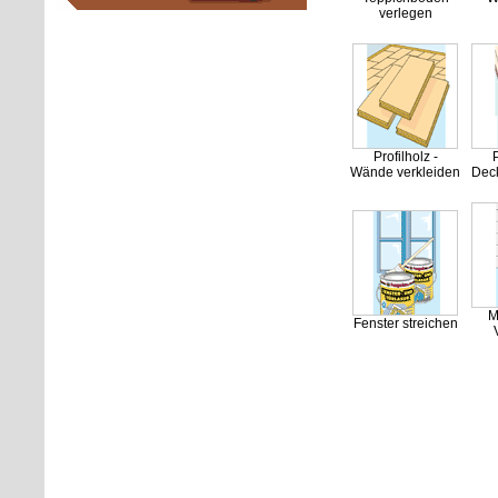
verlegen
Profilholz -
P
Wände verkleiden
Deck
M
Fenster streichen