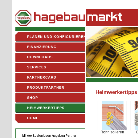
PLANEN UND KONFIGURIEREN
FINANZIERUNG
DOWNLOADS
SERVICES
PARTNERCARD
PRODUKTPARTNER
Heimwerkertipps
SHOP
HEIMWERKERTIPPS
HOME
Rohr isolieren
G